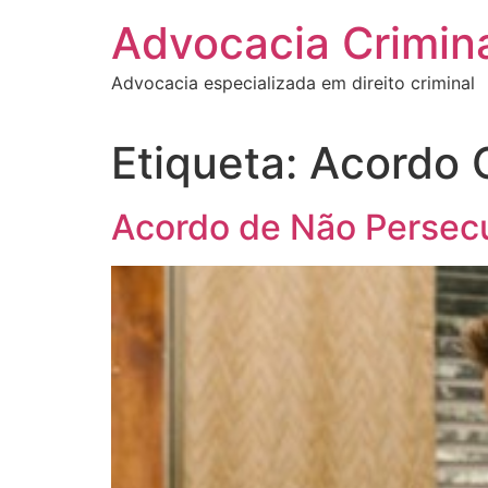
Pular
Advocacia Crimina
para
o
Advocacia especializada em direito criminal
conteúdo
Etiqueta:
Acordo C
Acordo de Não Persec