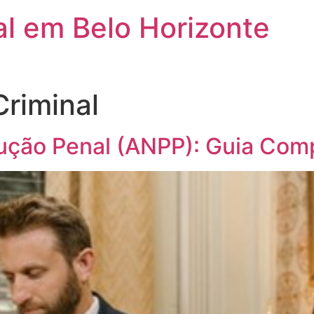
l em Belo Horizonte
riminal
ução Penal (ANPP): Guia Com