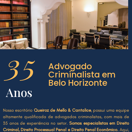
35
Advogado
Criminalista em
Belo Horizonte
Anos
Nosso escritório
Queiroz de Mello & Cantalice
, possui uma equipe
altamente qualificada de advogados criminalistas, com mais de
35 anos de experiência no setor.
Somos especialistas em Direito
Criminal, Direito Processual Penal e Direito Penal Econômico.
Aqui,