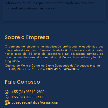
referir aos indivíduos que estão enfrentando um processo
criminal pela primeira vez, ou seja,
Read More »
Sobre a Empresa
O permanente empenho na atualização profissional e acadêmica dos
integrantes do escritório Queiroz de Mello & Cantalice conduziu este,
nestes mais de 35 anos de experiência na advocacia criminal, ao
reconhecimento merecido, tornando-o sinônimo de excelência, técnica
e agilidade.
Queiroz de Mello e Cantalice é uma Sociedade de Advogados inscrita
na OAB/MG sob o nº 11.303 e
CNPJ: 42.601.424/0001-51
Fale Conosco
+55 (31) 98810-2830
+55 (61) 99996-2830
queirozecantalice@gmail.com