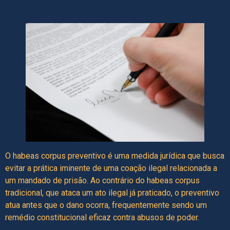
O habeas corpus preventivo é uma medida jurídica que busca
evitar a prática iminente de uma coação ilegal relacionada a
um mandado de prisão. Ao contrário do habeas corpus
tradicional, que ataca um ato ilegal já praticado, o preventivo
atua antes que o dano ocorra, frequentemente sendo um
remédio constitucional eficaz contra abusos de poder.