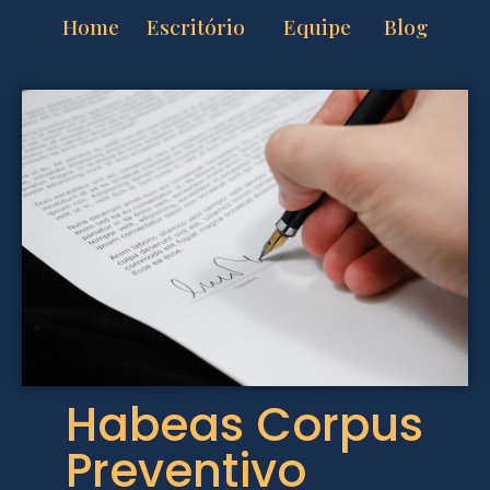
Home
Escritório
Equipe
Blog
Habeas Corpus
Preventivo