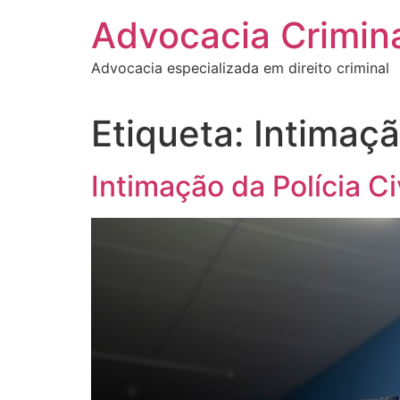
Pular
Advocacia Crimina
para
o
Advocacia especializada em direito criminal
conteúdo
Etiqueta:
Intimaçã
Intimação da Polícia Ci