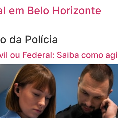
l em Belo Horizonte
o da Polícia
vil ou Federal: Saiba como agi