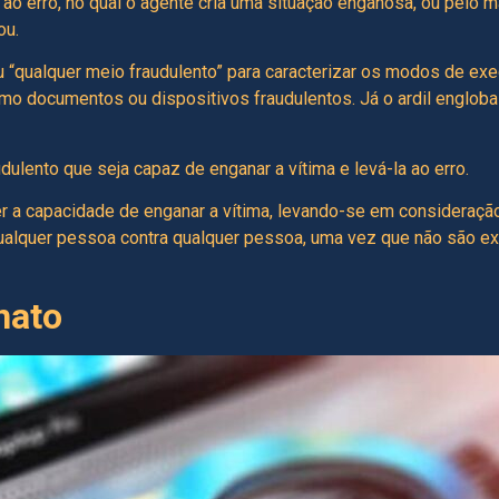
 ao erro, no qual o agente cria uma situação enganosa, ou pelo m
ou.
 ou “qualquer meio fraudulento” para caracterizar os modos de exec
como documentos ou dispositivos fraudulentos. Já o ardil englo
udulento que seja capaz de enganar a vítima e levá-la ao erro.
er a capacidade de enganar a vítima, levando-se em consideraçã
r qualquer pessoa contra qualquer pessoa, uma vez que não são e
nato