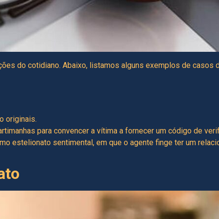
ções do cotidiano. Abaixo, listamos alguns exemplos de casos 
 originais.
timanhas para convencer a vítima a fornecer um código de verif
o estelionato sentimental, em que o agente finge ter um relac
ato