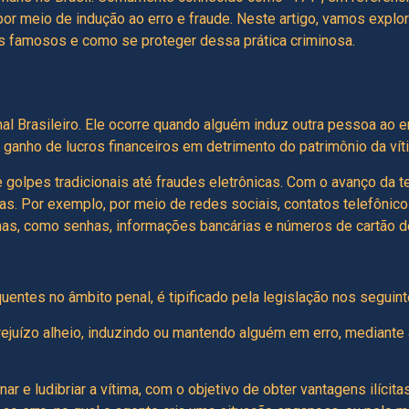
 por meio de indução ao erro e fraude. Neste artigo, vamos explo
os famosos e como se proteger dessa prática criminosa.
l Brasileiro. Ele ocorre quando alguém induz outra pessoa ao er
 ganho de lucros financeiros em detrimento do patrimônio da vít
 golpes tradicionais até fraudes eletrônicas. Com o avanço da t
as. Por exemplo, por meio de redes sociais, contatos telefônico
mas, como senhas, informações bancárias e números de cartão de
uentes no âmbito penal, é tipificado pela legislação nos seguin
prejuízo alheio, induzindo ou mantendo alguém em erro, mediante ar
ar e ludibriar a vítima, com o objetivo de obter vantagens ilícit