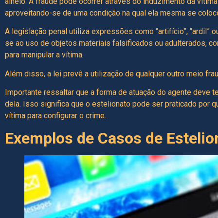
alheio. A fraude pode ocorrer através do induzimento da vítima
aproveitando-se de uma condição na qual ela mesma se coloc
A legislação penal utiliza expressões como “artifício”, “ardil”
se ao uso de objetos materiais falsificados ou adulterados, 
para manipular a vítima.
Além disso, a lei prevê a utilização de qualquer outro meio fra
Importante ressaltar que a forma de atuação do agente deve t
dela. Isso significa que o estelionato pode ser praticado po
vítima para configurar o crime.
Exemplos de Casos de Estelio