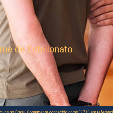
ime de Estelionato
omuns no Brasil. Comumente conhecido como “171”, em referênci