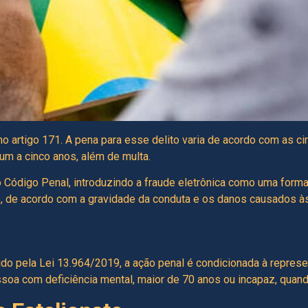
no artigo 171. A pena para esse delito varia de acordo com as ci
 um a cinco anos, além de multa.
o Código Penal, introduzindo a fraude eletrônica como uma forma 
 de acordo com a gravidade da conduta e os danos causados às
zido pela Lei 13.964/2019, a ação penal é condicionada à represe
essoa com deficiência mental, maior de 70 anos ou incapaz, quand